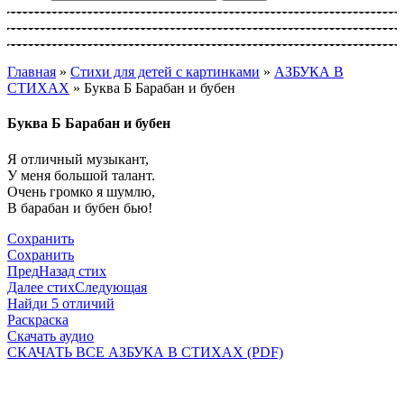
Главная
»
Стихи для детей с картинками
»
АЗБУКА В
СТИХАХ
»
Буква Б Барабан и бубен
Буква Б Барабан и бубен
Я отличный музыкант,
У меня большой талант.
Очень громко я шумлю,
В барабан и бубен бью!
Сохранить
Сохранить
Пред
Назад стих
Далее стих
Следующая
Найди 5 отличий
Раскраска
Скачать аудио
СКАЧАТЬ ВСЕ АЗБУКА В СТИХАХ (PDF)