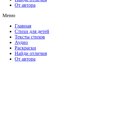
От автора
Меню
Главная
Стихи для детей
Тексты стихов
Аудио
Раскраски
Найди отличия
От автора