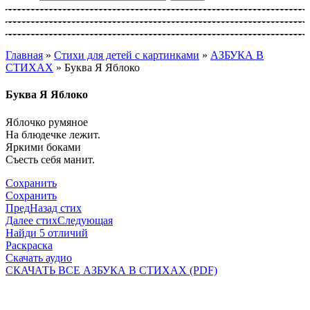
Главная
»
Стихи для детей с картинками
»
АЗБУКА В
СТИХАХ
»
Буква Я Яблоко
Буква Я Яблоко
Яблочко румяное
На блюдечке лежит.
Яркими боками
Съесть себя манит.
Сохранить
Сохранить
Пред
Назад стих
Далее стих
Следующая
Найди 5 отличий
Раскраска
Скачать аудио
СКАЧАТЬ ВСЕ АЗБУКА В СТИХАХ (PDF)