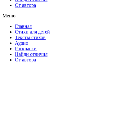
От автора
Меню
Главная
Стихи для детей
Тексты стихов
Аудио
Раскраски
Найди отличия
От автора