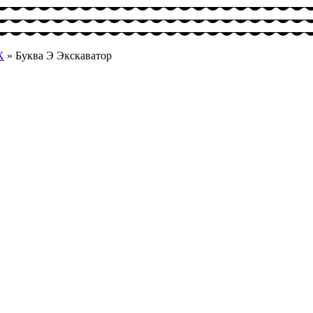
Х
»
Буква Э Экскаватор