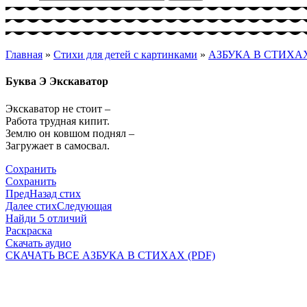
Главная
»
Стихи для детей с картинками
»
АЗБУКА В СТИХА
Буква Э Экскаватор
Экскаватор не стоит –
Работа трудная кипит.
Землю он ковшом поднял –
Загружает в самосвал.
Сохранить
Сохранить
Пред
Назад стих
Далее стих
Следующая
Найди 5 отличий
Раскраска
Скачать аудио
СКАЧАТЬ ВСЕ АЗБУКА В СТИХАХ (PDF)