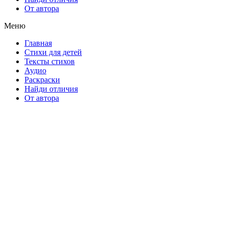
От автора
Меню
Главная
Стихи для детей
Тексты стихов
Аудио
Раскраски
Найди отличия
От автора