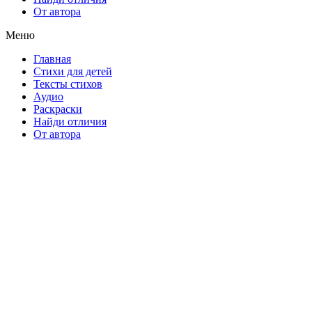
От автора
Меню
Главная
Стихи для детей
Тексты стихов
Аудио
Раскраски
Найди отличия
От автора